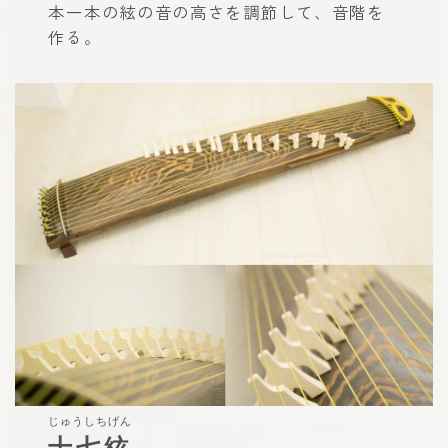
本一本の絃の音の高さを調節して、音階を
作る。
じゅうしち​​げん
十七絃