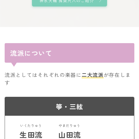
神永大輔 推奨尺八のご紹介
流派について
流派としてはそれぞれの楽器に
二大流派
が存在しま
す
箏・三絃
いくたりゅう
やまだりゅう
生田流
山田流