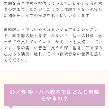
力的な音楽体験を提供しています。初心者から経験
講師紹介
者の方まで、ただ習うだけでは体験できない充実し
た和楽器ライフの実現をお手伝いいたします。
彩ノ音サロン
未経験からでも始められるカジュアルなレッスン
で、和楽器の魅力を楽しみながら、個々の目標に合
レンタルスペース
わせて成長していくよう、サポートを大切にしてい
ます。箏の美しい音色、尺八の深い響き、三味線の
出張演奏
迫力ある演奏に触れ、日本の伝統音楽の世界を感じ
てください。
お知らせ・イベント
体験レッスン
彩ノ音 箏・尺八教室ではどんな音楽
をやるの？