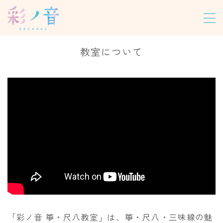
MENU
教室について
ホーム
教室について
レッスン
パーソナルレッスン
グループレッスン
オンラインレッスン
尺八合奏レッスン
龍笛レッスン
「彩ノ音 箏・尺八教室」は、箏・尺八・三味線の魅