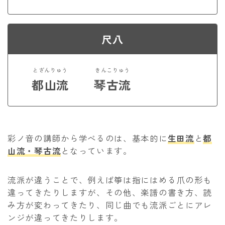
尺八
とざんりゅう
きんこりゅう
都山流
琴古流
彩ノ音の講師から学べるのは、基本的に
生田流
と
都
山流・琴古流
となっています。
流派が違うことで、例えば箏は指にはめる爪の形も
違ってきたりしますが、その他、楽譜の書き方、読
み方が変わってきたり、同じ曲でも流派ごとにアレ
ンジが違ってきたりします。