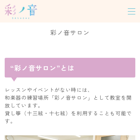
MENU
彩ノ音サロン
ホーム
教室について
“彩ノ音サロン”とは
レッスン
パーソナルレッスン
レッスンやイベントがない時には、
和楽器の練習場所「彩ノ音サロン」として教室を開
グループレッスン
放しています。
オンラインレッスン
貸し箏（十三絃・十七絃）を利用することも可能で
す。
尺八合奏レッスン
龍笛レッスン