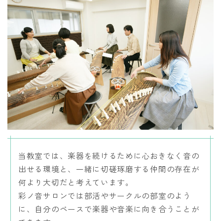
講師紹介
彩ノ音サロン
レンタルスペース
出張演奏
お知らせ・イベント
当教室では、楽器を続けるために心おきなく音の
体験レッスン
出せる環境と、一緒に切磋琢磨する仲間の存在が
何より大切だと考えています。
彩ノ音サロンでは部活やサークルの部室のよう
に、自分のペースで楽器や音楽に向き合うことが