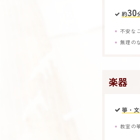
30
約
不安な
無理の
楽器
箏・文化
教室の