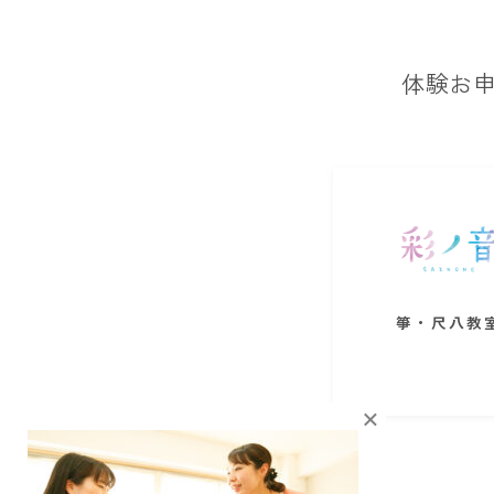
体験お申
箏・尺八教
×