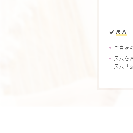
尺八​​
​ご自
尺八を
尺八『