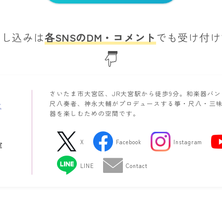
し込みは​
各SNSのDM・コメント
でも受け付け
さいたま市大宮区、JR大宮駅から徒歩9分。和楽器バ
尺八奏者、神永大輔がプロデュースする箏・尺八・三
器を楽しむための空間です。
X
Facebook
Instagram
室
LINE
Contact