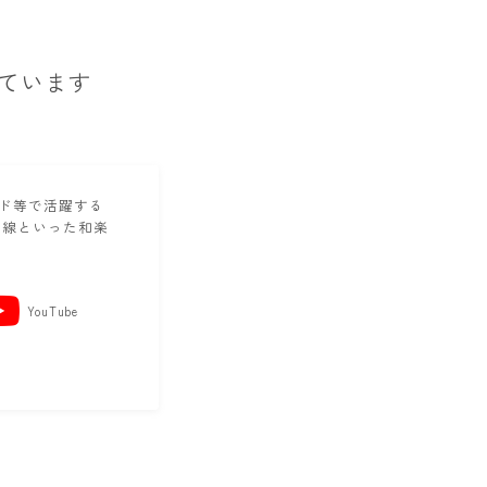
ています
ンド等で活躍する
味線といった和楽
YouTube