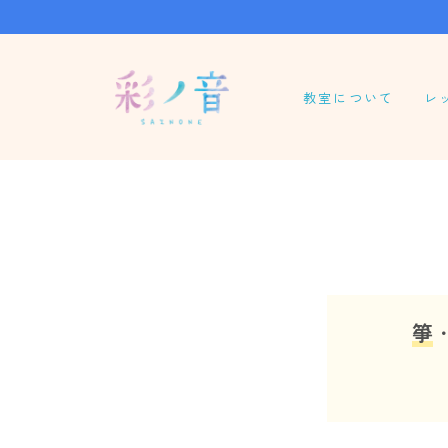
教室について
レ
パ
グ
オ
尺
龍
箏