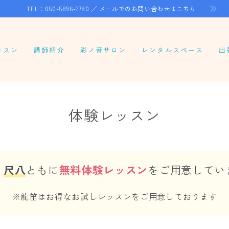
TEL：050-5896-2780 ／
メールでのお問い合わせはこちら
ッスン
講師紹介
彩ノ音サロン
レンタルスペース
出
ーソナルレッスン
ループレッスン
体験レッスン
ンラインレッスン
八合奏レッスン
笛レッスン
・
尺八
ともに
無料体験レッスン
をご用意してい
※龍笛はお得なお試しレッスンをご用意しております