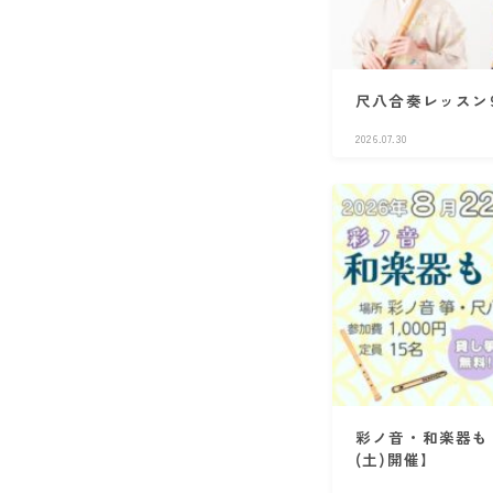
尺八合奏レッスン9
2026.07.30
彩ノ音・和楽器もく
(土)開催】