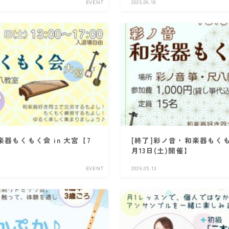
EVENT
2026.06.18
楽器もくもく会 in 大宮【7
[終了]彩ノ音・和楽器もくもく
月13日(土)開催】
EVENT
2026.05.13