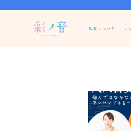
教室について
レ
パ
グ
オ
尺
龍