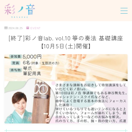
MENU
2024.08.29
EVENT
[終了]彩ノ音lab. vol.10​​ 箏の奏法 基礎講座
ホーム
【10月5日(土)開催】
教室について
レッスン
パーソナルレッスン
グループレッスン
オンラインレッスン
尺八合奏レッスン
龍笛レッスン