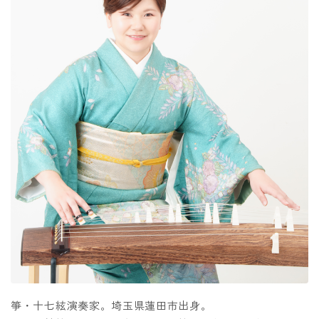
箏・十七絃演奏家。埼玉県蓮田市出身。