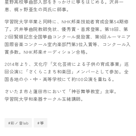
星野高校箏曲部入部をきっかけに箏をはじめる。沢井一
恵、梶ヶ野亜生の両氏に師事。
学習院大学卒業と同時に、NHK邦楽技能者育成会第54期修
了。沢井箏曲院教師免状、優秀賞・首席登第。第18回、第
21回賢順記念全国箏曲コンクール奨励賞、第9回ルーマニア
国際音楽コンクール室内楽部門第3位入賞等、コンクール入
賞多数。NHK邦楽オーディション合格。
2014年より、文化庁「文化芸術による子供の育成事業」巡
回公演に「さくらこまち和楽団」メンバーとして参加。全
国各地の小・中・高等学校にて約100公演を重ねる。
さいたま市と蓮田市において「神谷舞箏教室」主宰。
学習院大学和楽器サークル玉緒講師。
#彩ノ音lab
#箏