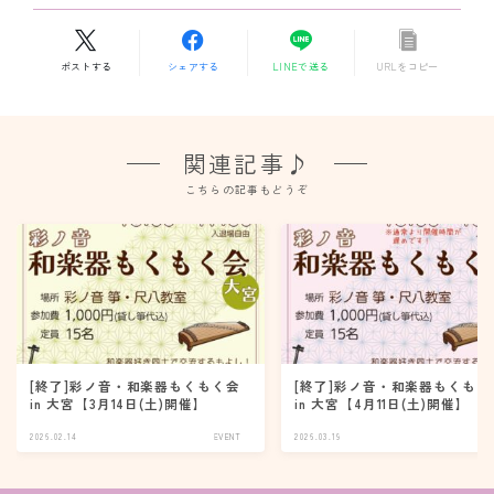
ポストする
シェアする
LINEで送る
URLをコピー
関連記事♪
こちらの記事もどうぞ
[終了]彩ノ音・和楽器もくもく会
[終了]彩ノ音・和楽器もくもく
in 大宮【3月14日(土)開催】
in 大宮【4月11日(土)開催】
2026.02.14
EVENT
2026.03.19
EV
Follow Me