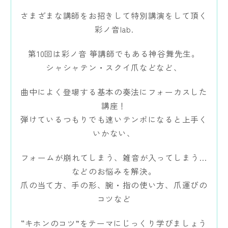
さまざまな講師をお招きして特別講演をして頂く
講師紹介
彩ノ音lab.
彩ノ音サロン
第10回は彩ノ音 箏講師でもある神谷舞先生。
シャシャテン・スクイ爪などなど、
レンタルスペース
曲中によく登場する基本の奏法にフォーカスした
出張演奏
講座！
弾けているつもりでも速いテンポになると上手く
お知らせ・イベント
いかない、
フォームが崩れてしまう、雑音が入ってしまう…
体験レッスン
などのお悩みを解決。
爪の当て方、手の形、腕・指の使い方、爪運びの
コツなど
“キホンのコツ”をテーマにじっくり学びましょう