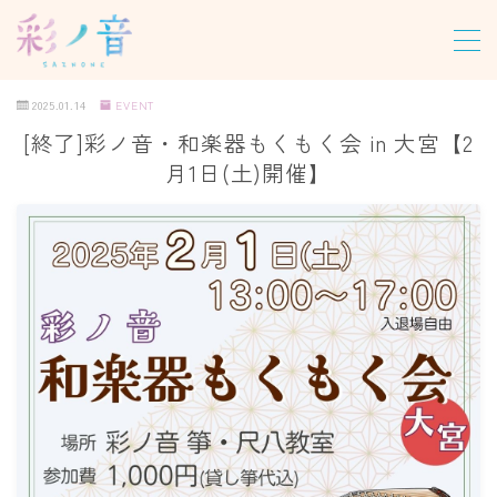
MENU
2025.01.14
EVENT
[終了]彩ノ音・和楽器もくもく会 in 大宮【2
ホーム
月1日(土)開催】
教室について
レッスン
パーソナルレッスン
グループレッスン
オンラインレッスン
尺八合奏レッスン
龍笛レッスン