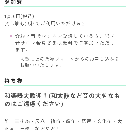
参加費
1,000円(税込)
貸し箏も無料でご利用いただけます！
☆彩ノ音でレッスン受講している方、彩ノ
音サロン会員さまは無料でご参加いただけ
ます。
人数把握のためフォームからのお申し込みを
お願いいたします。
持ち物
和楽器大歓迎！(和太鼓など音の大きなも
のはご遠慮ください)
箏・三味線・尺八・篠笛・龍笛・琵琶・文化箏・大
正琴・三線…などなど！