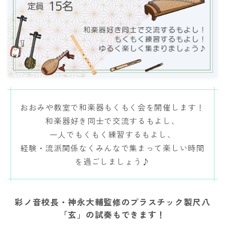
講師紹介
彩ノ音サロン
レンタルスペース
出張演奏
おおみや教室で和楽器もくもく会を開催します！
​和楽器好き同士で交流するもよし、
お知らせ・イベント
一人でもくもく練習するもよし、
​経験・流派関係なくみんなで集まって楽しい時間
体験レッスン
を過ごしましょう♪
彩ノ音校長・神永大輔監修のプラスチック製尺八
「玄」の試奏もできます！