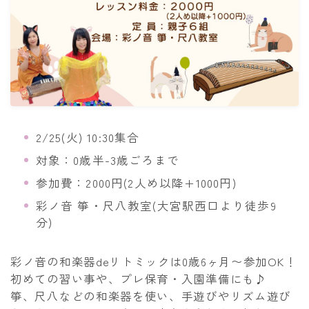
講師紹介
彩ノ音サロン
レンタルスペース
2/25(火) 10:30集合
出張演奏
対象：0歳半-3歳ごろまで
お知らせ・イベント
参加費：2000円(2人め以降+1000円)
彩ノ音 箏・尺八教室(大宮駅西口より徒歩9
体験レッスン
分)
彩ノ音の和楽器deリトミックは0歳6ヶ月〜参加OK！
初めての習い事や、プレ保育・入園準備にも♪
箏、尺八などの和楽器を使い、手遊びやリズム遊び