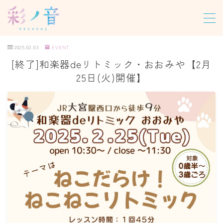
MENU
2025.02.03
EVENT
[終了]和楽器deリトミック・おおみや【2月
ホーム
25日(火)開催】
教室について
レッスン
パーソナルレッスン
グループレッスン
オンラインレッスン
尺八合奏レッスン
龍笛レッスン