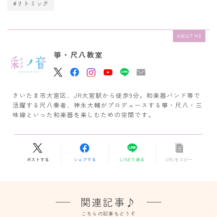
#リトミック
ABOUT ME
箏・尺八教室
さいたま市大宮区、JR大宮駅から徒歩9分。和楽器バンド等で
活躍する尺八奏者、神永大輔がプロデュースする箏・尺八・三
味線といった和楽器を楽しむための空間です。
ポストする
シェアする
LINEで送る
URLをコピー
関連記事♪
こちらの記事もどうぞ