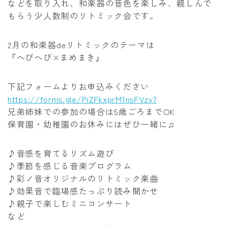
などを取り入れ、和楽器の音色を楽しみ、親しんで
もらう少人数制のリトミック会です。
2月の和楽器deリトミックのテーマは
『へびへび×まめまき』
下記フォームよりお申込みください
https://forms.gle/PiZFkxprM1nsFVzv7
兄弟姉妹での参加の場合は5歳ごろまでOK
保育園・幼稚園のお休みにはぜひ一緒に♫
♪音感を育てるリズム遊び
♪季節を感じる音楽プログラム
♪彩ノ音オリジナルのリトミック楽曲
♪効果音で臨場感たっぷり読み聞かせ
♪親子で楽しむミニコンサート
など