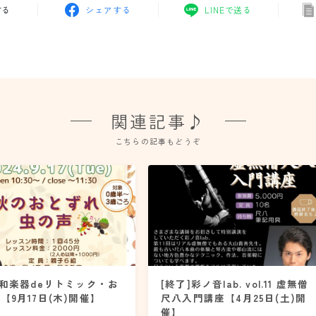
する
シェアする
LINEで送る
関連記事♪
こちらの記事もどうぞ
]和楽器deリトミック・お
[終了]彩ノ音lab. vol.11​​ 虚無僧
【9月17日(木)開催】
尺八入門講座【4月25日(土)開
催】