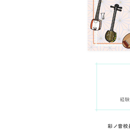
​経
彩ノ音校