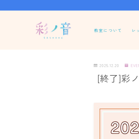
教室について
レ
パ
グ
2025.12.20
EVE
オ
[終了]彩
尺
龍