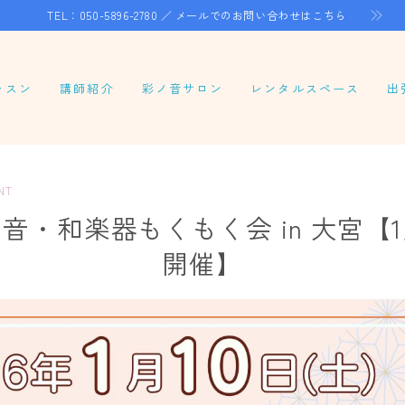
TEL：050-5896-2780 ／
メールでのお問い合わせはこちら
ッスン
講師紹介
彩ノ音サロン
レンタルスペース
出
ーソナルレッスン
ループレッスン
NT
ンラインレッスン
ノ音・和楽器もくもく会 in 大宮【1月
八合奏レッスン
開催】
笛レッスン