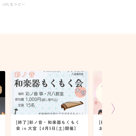
URLをコピー
[終了]彩ノ音・和楽器もくもく
[終了]和楽器de
会 in 大宮【4月5日(土)開催】
おみや【3月27日