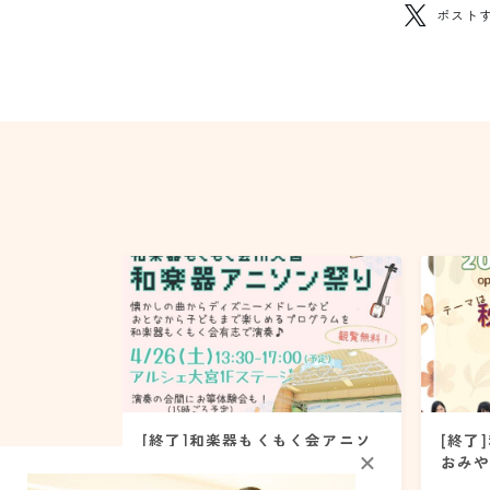
ポスト
[終了]和楽器もくもく会アニソ
[終了
×
ン祭り【4月26日(土)】
おみや