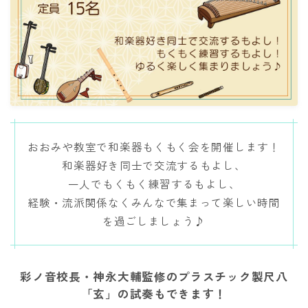
講師紹介
彩ノ音サロン
レンタルスペース
出張演奏
おおみや教室で和楽器もくもく会を開催します！
​和楽器好き同士で交流するもよし、
お知らせ・イベント
一人でもくもく練習するもよし、
​経験・流派関係なくみんなで集まって楽しい時間
体験レッスン
を過ごしましょう♪
彩ノ音校長・神永大輔監修のプラスチック製尺八
「玄」の試奏もできます！