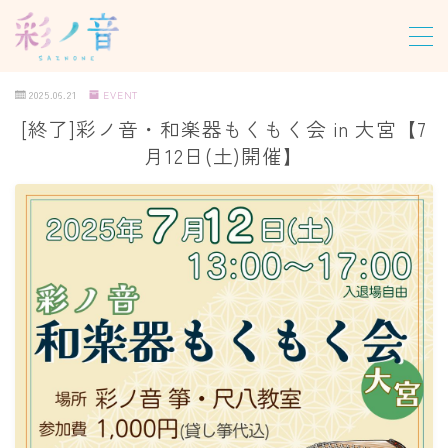
MENU
2025.06.21
EVENT
[終了]彩ノ音・和楽器もくもく会 in 大宮【7
ホーム
月12日(土)開催】
教室について
レッスン
パーソナルレッスン
グループレッスン
オンラインレッスン
尺八合奏レッスン
龍笛レッスン