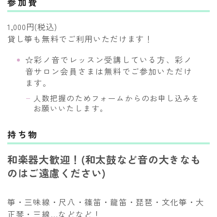
参加費
1,000円(税込)
貸し箏も無料でご利用いただけます！
☆彩ノ音でレッスン受講している方、彩ノ
音サロン会員さまは無料でご参加いただけ
ます。
人数把握のためフォームからのお申し込みを
お願いいたします。
持ち物
和楽器大歓迎！(和太鼓など音の大きなも
のはご遠慮ください)
箏・三味線・尺八・篠笛・龍笛・琵琶・文化箏・大
正琴・三線…などなど！